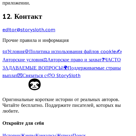
приложении.
12. Контакт
editor@storysloth.com
Прочие правила и информация
📜
Условия
🍪
Политика использования файлов cookie
✍️
Авторские условия
⚖️
Авторское право и захват
❓
ЧАСТО
ЗАДАВАЕМЫЕ ВОПРОСЫ
🌍
Поддерживаемые страны
выплат
💌
Связаться с
🦥
О StorySloth
Оригинальные короткие истории от реальных авторов.
Читайте бесплатно. Поддержите писателей, которых вы
любите.
Откройте для себя
Истории
Жанры
Конкурсы
Журнал
Поиск