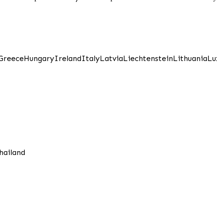
Greece
Hungary
Ireland
Italy
Latvia
Liechtenstein
Lithuania
Lu
hailand