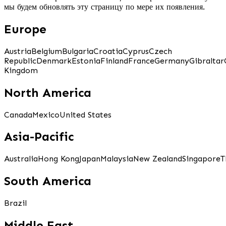
мы будем обновлять эту страницу по мере их появления.
Europe
Austria
Belgium
Bulgaria
Croatia
Cyprus
Czech
Republic
Denmark
Estonia
Finland
France
Germany
Gibraltar
Kingdom
North America
Canada
Mexico
United States
Asia-Pacific
Australia
Hong Kong
Japan
Malaysia
New Zealand
Singapore
T
South America
Brazil
Middle East