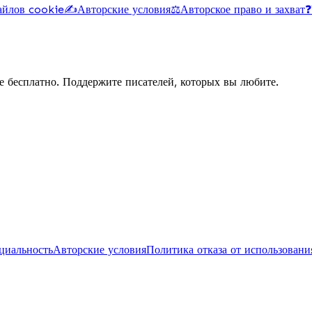
айлов cookie
✍️
Авторские условия
⚖️
Авторское право и захват
❓
е бесплатно. Поддержите писателей, которых вы любите.
циальность
Авторские условия
Политика отказа от использовани