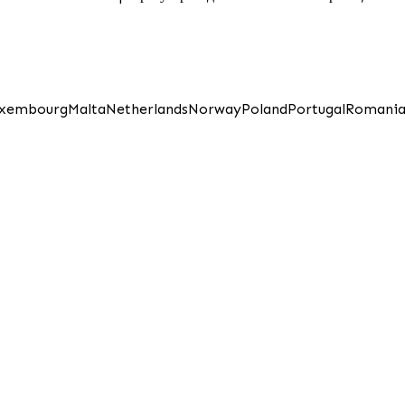
xembourg
Malta
Netherlands
Norway
Poland
Portugal
Romani