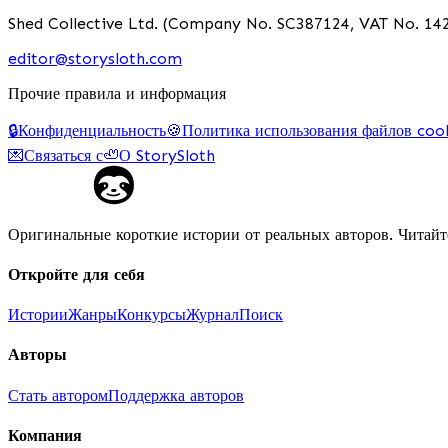
Shed Collective Ltd. (Company No. SC387124, VAT No. 142
editor@storysloth.com
Прочие правила и информация
🔒
Конфиденциальность
🍪
Политика использования файлов coo
💌
Связаться с
🦥
О StorySloth
Оригинальные короткие истории от реальных авторов. Читайт
Откройте для себя
Истории
Жанры
Конкурсы
Журнал
Поиск
Авторы
Стать автором
Поддержка авторов
Компания