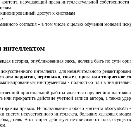
е контент, нарушающий права интеллектуальной собственности 
телям
нкционированный доступ к системам
ях
ьменного согласия - в том числе с целью обучения моделей ис
м интеллектом
аждая история, опубликованная здесь, должна быть по сути ор
искусственного интеллекта, для незначительного редактирован
котором
нарратив, персонажи, сюжет, проза или творческое с
оматизированным инструментом - полностью или в значительно
обственной оригинальной работы является нарушением настоящ
ть или прекратить действие учетной записи автора, а также уд
вторским правом. Использование любого контента StorySloth -
енки систем искусственного интеллекта, больших языковых мо
бладателя. Этот запрет действует независимо от того, осущест
ом.