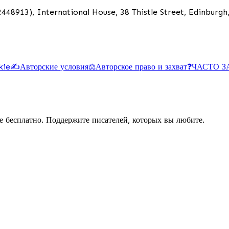
448913), International House, 38 Thistle Street, Edinburg
kie
✍️
Авторские условия
⚖️
Авторское право и захват
❓
ЧАСТО 
е бесплатно. Поддержите писателей, которых вы любите.