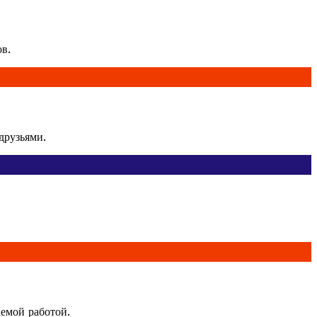
в.
друзьями.
аемой работой.