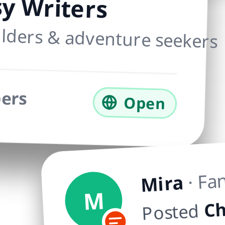
y Writers
lders & adventure seekers
ers
Open
· Fa
Mira
M
Ch
Posted