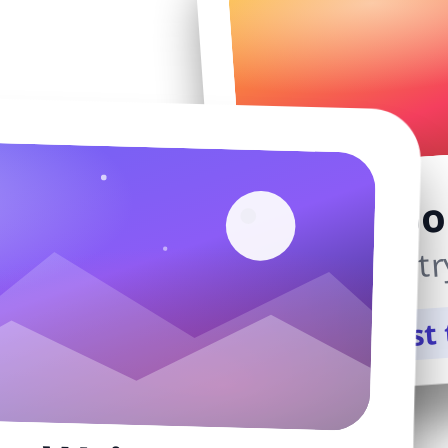
Moon
M
Poetr
Request 