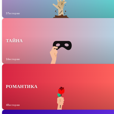
37истории
ТАЙНА
16истории
РОМАНТИКА
48истории