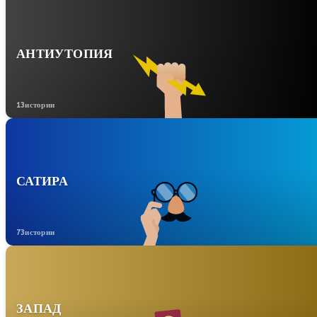
АНТИУТОПИЯ
13истории
САТИРА
73истории
ЗАПАД