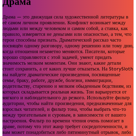
Драма
Драма — это движущая сила художественной литературы в
её самом личном проявлении. Конфликт возникает между
людьми или между человеком и самим собой, а ставка, как
правило, измеряется не деньгами или опасностью, а тем, что
герои способны признать. Драматический рассказ часто
посвящён одному разговору, одному решению или тому дню,
когда отношения незаметно меняются. Писатели, которые
хорошо справляются с этой задачей, умеют придать
значимость мелким моментам. Они знают, какие детали
стоит сохранить, а от каких лучше отказаться. На StorySloth
вы найдете драматические произведения, посвященные
семье, браку, работе, дружбе, болезни, иммиграции,
родительству, старению и мелким обыденным бедствиям, из
которых складывается реальная жизнь. Тон варьируется от
мягкого и наблюдательного до резкого. Используйте фильтр
аудитории, чтобы найти произведения, предназначенные для
взрослых читателей, и фильтр тона, чтобы выбрать что-то
между трогательным и суровым, в зависимости от вашего
настроения. Фильтр по времени чтения очень помогает в
драме, потому что этот жанр требует сосредоточенности, и
вам может понадобиться либо пятиминутный отрывок, либо