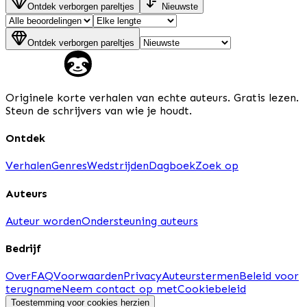
Ontdek verborgen pareltjes
Nieuwste
Ontdek verborgen pareltjes
Originele korte verhalen van echte auteurs. Gratis lezen.
Steun de schrijvers van wie je houdt.
Ontdek
Verhalen
Genres
Wedstrijden
Dagboek
Zoek op
Auteurs
Auteur worden
Ondersteuning auteurs
Bedrijf
Over
FAQ
Voorwaarden
Privacy
Auteurstermen
Beleid voor
terugname
Neem contact op met
Cookiebeleid
Toestemming voor cookies herzien