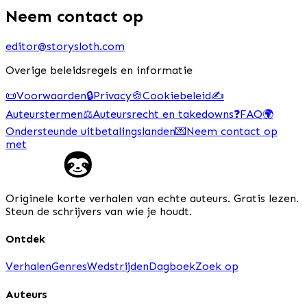
Neem contact op
editor@storysloth.com
Overige beleidsregels en informatie
📜
Voorwaarden
🔒
Privacy
🍪
Cookiebeleid
✍️
Auteurstermen
⚖️
Auteursrecht en takedowns
❓
FAQ
🌍
Ondersteunde uitbetalingslanden
💌
Neem contact op
met
Originele korte verhalen van echte auteurs. Gratis lezen.
Steun de schrijvers van wie je houdt.
Ontdek
Verhalen
Genres
Wedstrijden
Dagboek
Zoek op
Auteurs