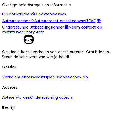
Overige beleidsregels en informatie
📜
Voorwaarden
🍪
Cookiebeleid
✍️
Auteurstermen
⚖️
Auteursrecht en takedowns
❓
FAQ
🌍
Ondersteunde uitbetalingslanden
💌
Neem contact op
met
🦥
Over StorySloth
Originele korte verhalen van echte auteurs. Gratis lezen.
Steun de schrijvers van wie je houdt.
Ontdek
Verhalen
Genres
Wedstrijden
Dagboek
Zoek op
Auteurs
Auteur worden
Ondersteuning auteurs
Bedrijf