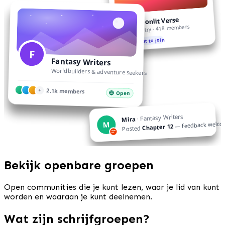
Moonlit Verse
M
Poetry · 418 members
Request to join
F
Fantasy Writers
Worldbuilders & adventure seekers
+
2.1k members
Open
· Fantasy Writers
Mira
— feedback welc
M
Chapter 12
Posted
Bekijk openbare groepen
Open communities die je kunt lezen, waar je lid van kunt
worden en waaraan je kunt deelnemen.
Wat zijn schrijfgroepen?