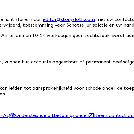
bericht sturen naar
editor@storysloth.com
met uw contactge
verwijderd, toestemming voor Schotse jurisdictie en uw han
. Als er binnen 10-14 werkdagen geen rechtszaak wordt aan
n, kunnen hun accounts opgeschort of permanent beëindigd
 kan leiden tot aansprakelijkheid voor schade onder de to
en.
❓
FAQ
🌍
Ondersteunde uitbetalingslanden
💌
Neem contact op