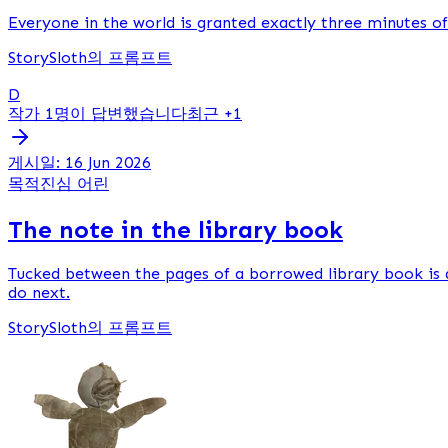
Everyone in the world is granted exactly three minutes of
StorySloth의 프롬프트
D
작가 1명이 답변했습니다
최근 +1
게시일: 16 Jun 2026
목적
진심 어린
The note in the library book
Tucked between the pages of a borrowed library book is a 
do next.
StorySloth의 프롬프트