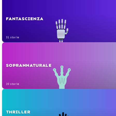
FANTASCIENZA
31 storie
SOPRANNATURALE
20 storie
THRILLER