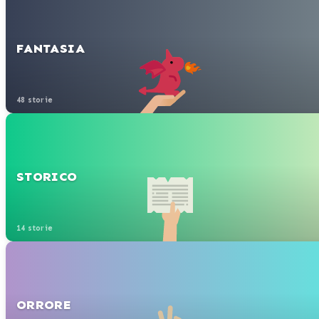
FANTASIA
48 storie
STORICO
14 storie
ORRORE