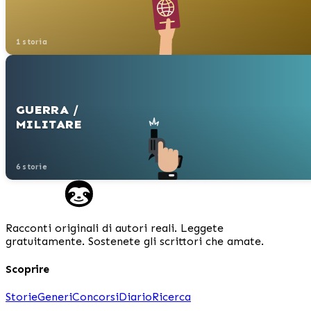
1 storia
GUERRA /
MILITARE
6 storie
Racconti originali di autori reali. Leggete
gratuitamente. Sostenete gli scrittori che amate.
Scoprire
Storie
Generi
Concorsi
Diario
Ricerca