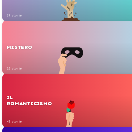
37 storie
MISTERO
16 storie
IL
ROMANTICISMO
48 storie