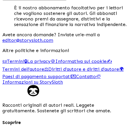
È il nostro abbonamento facoltativo per i lettori
che vogliono sostenere gli autori. Gli abbonati
ricevono premi da assegnare, distintivi e la
sensazione di finanziare la narrativa indipendente.
Avete ancora domande? Inviate un'e-mail a
editor@storysloth.com
Altre politiche e informazioni
📜
Termini
🔒
La privacy
🍪
Informativa sui cookie
✍️
Termini dell'autore
⚖️
Diritti d'autore e diritti d'autore
🌍
Paesi di pagamento supportati
💌
Contatto
🦥
Informazioni su StorySloth
Racconti originali di autori reali. Leggete
gratuitamente. Sostenete gli scrittori che amate.
Scoprire