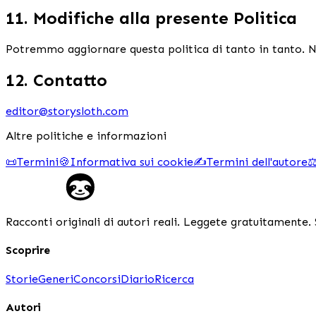
11. Modifiche alla presente Politica
Potremmo aggiornare questa politica di tanto in tanto. No
12. Contatto
editor@storysloth.com
Altre politiche e informazioni
📜
Termini
🍪
Informativa sui cookie
✍️
Termini dell'autore
⚖
Racconti originali di autori reali. Leggete gratuitamente. 
Scoprire
Storie
Generi
Concorsi
Diario
Ricerca
Autori