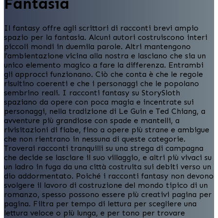
Fantasia
Il fantasy offre agli scrittori di racconti brevi ampio
spazio per la fantasia. Alcuni autori costruiscono interi
piccoli mondi in duemila parole. Altri mantengono
l'ambientazione vicina alla nostra e lasciano che sia un
unico elemento magico a fare la differenza. Entrambi
gli approcci funzionano. Ciò che conta è che le regole
risultino coerenti e che i personaggi che le popolano
sembrino reali. I racconti fantasy su StorySloth
spaziano da opere con poca magia e incentrate sui
personaggi, nella tradizione di Le Guin e Ted Chiang, a
avventure più grandiose con spade e mantelli, a
rivisitazioni di fiabe, fino a opere più strane e ambigue
che non rientrano in nessuna di queste categorie.
Troverai racconti tranquilli su una strega di campagna
che decide se lasciare il suo villaggio, e altri più vivaci su
un ladro in fuga da una città costruita sui debiti verso un
dio addormentato. Poiché i racconti fantasy non devono
svolgere il lavoro di costruzione del mondo tipico di un
romanzo, spesso possono essere più creativi pagina per
pagina. Filtra per tempo di lettura per scegliere una
lettura veloce o più lunga, e per tono per trovare