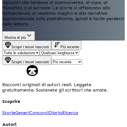
racconti che tendono al commovente, al cupo, al
filosofico o al surreale. Le storie si affiancano alla
fantascienza, al realismo magico e alla narrativa
soprannaturale sulla piattaforma, quindi è facile perdersi
nella lettura.
Mostra di più
Scopri i tesori nascosti
Più recente
Scopri i tesori nascosti
Racconti originali di autori reali. Leggete
gratuitamente. Sostenete gli scrittori che amate.
Scoprire
Storie
Generi
Concorsi
Diario
Ricerca
Autori