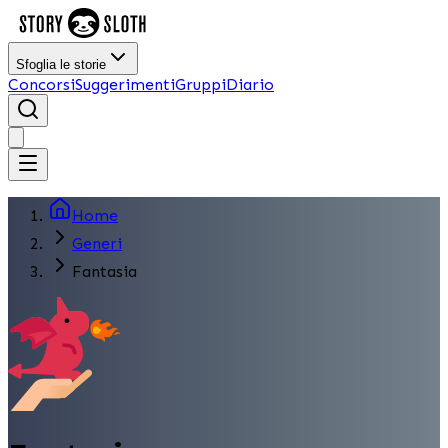
Sfoglia le storie
Concorsi
Suggerimenti
Gruppi
Diario
Home
Generi
Fantasia