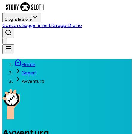
Sfoglia le storie
Concorsi
Suggerimenti
Gruppi
Diario
Home
Generi
Avventura
Avventura