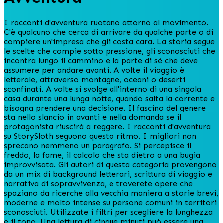
I racconti d'avventura ruotano attorno al movimento.
C'è qualcuno che cerca di arrivare da qualche parte o di
compiere un'impresa che gli costa cara. La storia segue
le scelte che compie sotto pressione, gli sconosciuti che
incontra lungo il cammino e la parte di sé che deve
assumere per andare avanti. A volte il viaggio è
letterale, attraverso montagne, oceani o deserti
sconfinati. A volte si svolge all'interno di una singola
casa durante una lunga notte, quando salta la corrente e
bisogna prendere una decisione. Il fascino del genere
sta nello slancio in avanti e nella domanda se il
protagonista riuscirà a reggere. I racconti d'avventura
su StorySloth seguono questo ritmo. I migliori non
sprecano nemmeno un paragrafo. Si percepisce il
freddo, la fame, il calcolo che sta dietro a una bugia
improvvisata. Gli autori di questa categoria provengono
da un mix di background letterari, scrittura di viaggio e
narrativa di sopravvivenza, e troverete opere che
spaziano da ricerche alla vecchia maniera a storie brevi,
moderne e molto intense su persone comuni in territori
sconosciuti. Utilizzate i filtri per scegliere la lunghezza
e il tono. Una lettura di cinque minuti può essere una