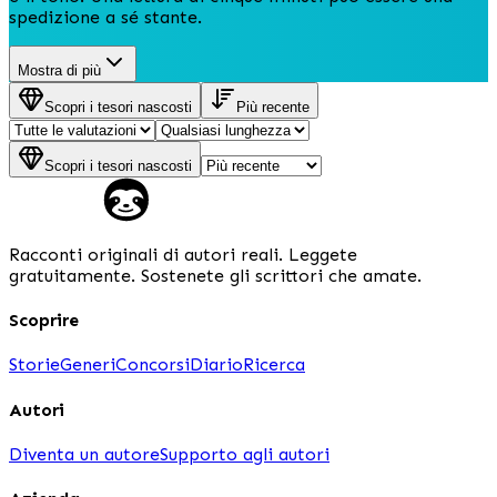
spedizione a sé stante.
Mostra di più
Scopri i tesori nascosti
Più recente
Scopri i tesori nascosti
Racconti originali di autori reali. Leggete
gratuitamente. Sostenete gli scrittori che amate.
Scoprire
Storie
Generi
Concorsi
Diario
Ricerca
Autori
Diventa un autore
Supporto agli autori