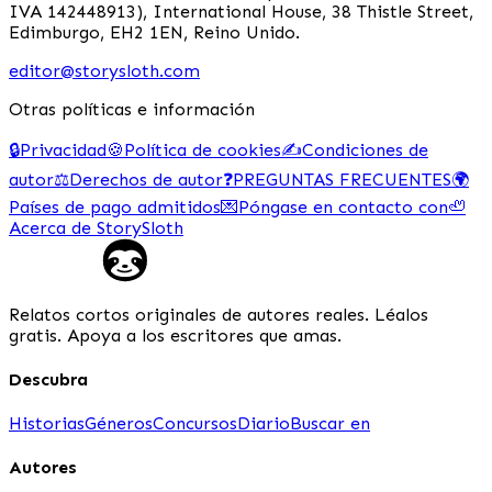
IVA 142448913), International House, 38 Thistle Street,
Edimburgo, EH2 1EN, Reino Unido.
editor@storysloth.com
Otras políticas e información
🔒
Privacidad
🍪
Política de cookies
✍️
Condiciones de
autor
⚖️
Derechos de autor
❓
PREGUNTAS FRECUENTES
🌍
Países de pago admitidos
💌
Póngase en contacto con
🦥
Acerca de StorySloth
Relatos cortos originales de autores reales. Léalos
gratis. Apoya a los escritores que amas.
Descubra
Historias
Géneros
Concursos
Diario
Buscar en
Autores