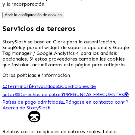
y la incorporación.
Abrir la configuración de cookies
Servicios de terceros
StorySloth se basa en Clerk para la autenticación,
SnagRelay para el widget de soporte opcional y Google
Tag Manager / Google Analytics 4 para los análisis
opcionales. Si estos proveedores cambian las cookies
que instalan, actualizamos esta página para reflejarlo.
Otras políticas e información
📜
Términos
🔒
Privacidad
✍️
Condiciones de
autor
⚖️
Derechos de autor
❓
PREGUNTAS FRECUENTES
🌍
Países de pago admitidos
💌
Póngase en contacto con
🦥
Acerca de StorySloth
Relatos cortos originales de autores reales. Léalos