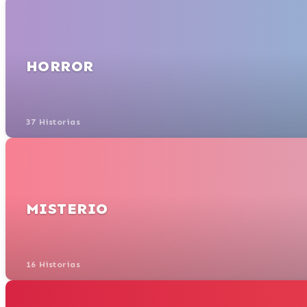
HORROR
37 Historias
MISTERIO
16 Historias