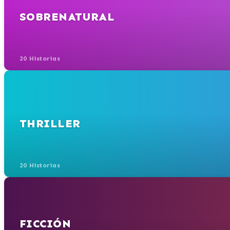
SOBRENATURAL
20 Historias
THRILLER
20 Historias
FICCIÓN