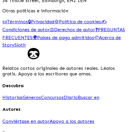
38 Thistle Street, Edinburgh, EH2 1EN
Otras políticas e información
📜
Términos
🔒
Privacidad
🍪
Política de cookies
✍️
Condiciones de autor
⚖️
Derechos de autor
❓
PREGUNTAS
FRECUENTES
🌍
Países de pago admitidos
🦥
Acerca de
StorySloth
Relatos cortos originales de autores reales. Léalos
gratis. Apoya a los escritores que amas.
Descubra
Historias
Géneros
Concursos
Diario
Buscar en
Autores
Conviértase en autor
Apoyo a los autores