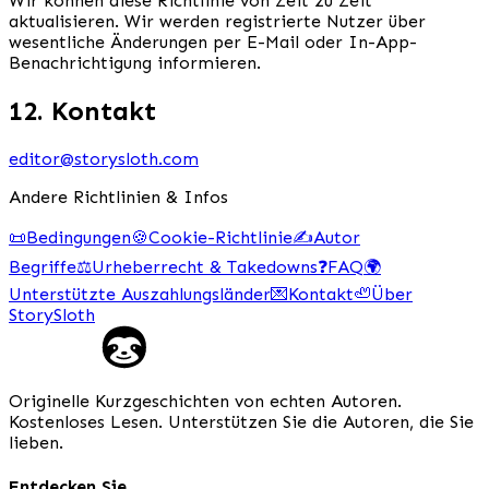
Wir können diese Richtlinie von Zeit zu Zeit
aktualisieren. Wir werden registrierte Nutzer über
wesentliche Änderungen per E-Mail oder In-App-
Benachrichtigung informieren.
12. Kontakt
editor@storysloth.com
Andere Richtlinien & Infos
📜
Bedingungen
🍪
Cookie-Richtlinie
✍️
Autor
Begriffe
⚖️
Urheberrecht & Takedowns
❓
FAQ
🌍
Unterstützte Auszahlungsländer
💌
Kontakt
🦥
Über
StorySloth
Originelle Kurzgeschichten von echten Autoren.
Kostenloses Lesen. Unterstützen Sie die Autoren, die Sie
lieben.
Entdecken Sie