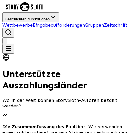
Geschichten durchsuchen
Wettbewerbe
Eingabeaufforderungen
Gruppen
Zeitschrift
Unterstützte
Auszahlungsländer
Wo in der Welt können StorySloth-Autoren bezahlt
werden?
🦥
Die Zusammenfassung des Faultiers:
Wir verwenden
einen Zahlungsdienst namens Stripe, um die Einnahmen