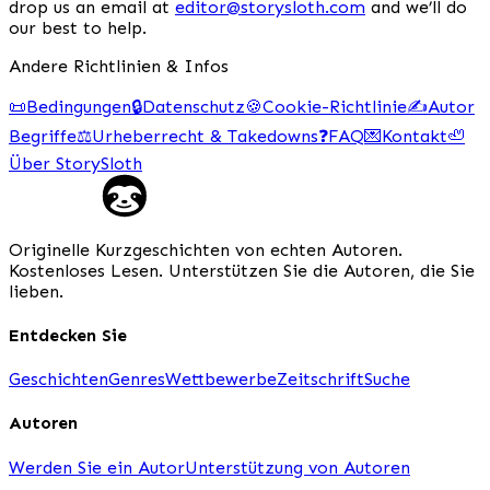
drop us an email at
editor@storysloth.com
and we’ll do
our best to help.
Andere Richtlinien & Infos
📜
Bedingungen
🔒
Datenschutz
🍪
Cookie-Richtlinie
✍️
Autor
Begriffe
⚖️
Urheberrecht & Takedowns
❓
FAQ
💌
Kontakt
🦥
Über StorySloth
Originelle Kurzgeschichten von echten Autoren.
Kostenloses Lesen. Unterstützen Sie die Autoren, die Sie
lieben.
Entdecken Sie
Geschichten
Genres
Wettbewerbe
Zeitschrift
Suche
Autoren
Werden Sie ein Autor
Unterstützung von Autoren