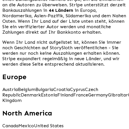
an die Autoren zu überweisen. Stripe unterstützt derzeit
Bankauszahlungen in
44 Ländern
in Europa,
Nordamerika, Asien-Pazifik, Südamerika und dem Nahen
Osten. Wenn Ihr Land auf der Liste unten steht, können
Sie ein verifizierter Autor werden und monatliche
Zahlungen direkt auf Ihr Bankkonto erhalten.
Wenn Ihr Land nicht aufgelistet ist, können Sie immer
noch Geschichten auf StorySloth veröffentlichen - Sie
werden nur noch keine Auszahlungen erhalten können.
Stripe expandiert regelmäßig in neue Länder, und wir
werden diese Seite entsprechend aktualisieren.
Europe
Austria
Belgium
Bulgaria
Croatia
Cyprus
Czech
Republic
Denmark
Estonia
Finland
France
Germany
Gibraltar
Kingdom
North America
Canada
Mexico
United States