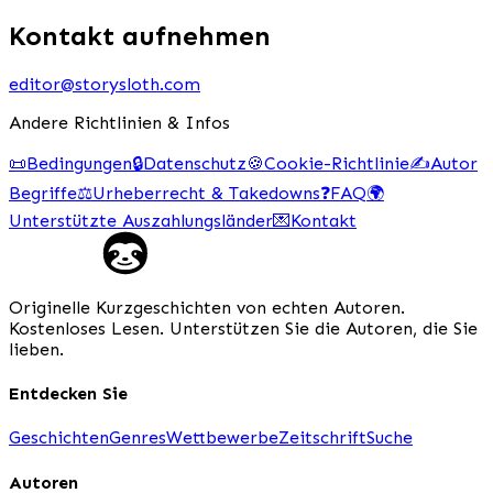
Kontakt aufnehmen
editor@storysloth.com
Andere Richtlinien & Infos
📜
Bedingungen
🔒
Datenschutz
🍪
Cookie-Richtlinie
✍️
Autor
Begriffe
⚖️
Urheberrecht & Takedowns
❓
FAQ
🌍
Unterstützte Auszahlungsländer
💌
Kontakt
Originelle Kurzgeschichten von echten Autoren.
Kostenloses Lesen. Unterstützen Sie die Autoren, die Sie
lieben.
Entdecken Sie
Geschichten
Genres
Wettbewerbe
Zeitschrift
Suche
Autoren