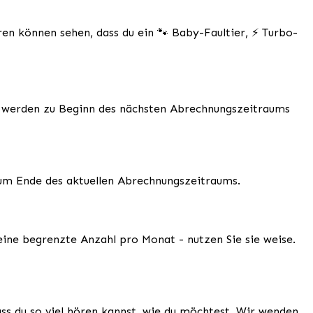
en können sehen, dass du ein 🐾 Baby-Faultier, ⚡ Turbo-
s werden zu Beginn des nächsten Abrechnungszeitraums
 zum Ende des aktuellen Abrechnungszeitraums.
eine begrenzte Anzahl pro Monat - nutzen Sie sie weise.
ass du so viel hören kannst, wie du möchtest. Wir wenden