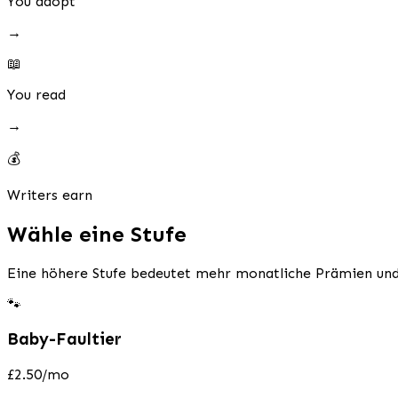
You adopt
→
📖
You read
→
💰
Writers earn
Wähle eine Stufe
Eine höhere Stufe bedeutet mehr monatliche Prämien und e
🐾
Baby-Faultier
£2.50
/mo