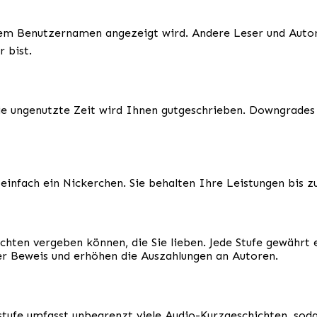
inem Benutzernamen angezeigt wird. Andere Leser und Autor
 bist.
die ungenutzte Zeit wird Ihnen gutgeschrieben. Downgrade
t einfach ein Nickerchen. Sie behalten Ihre Leistungen bis
ichten vergeben können, die Sie lieben. Jede Stufe gewährt 
ler Beweis und erhöhen die Auszahlungen an Autoren.
sstufe umfasst unbegrenzt viele Audio-Kurzgeschichten, sod