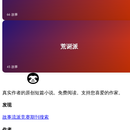
66 故事
荒诞派
45 故事
真实作者的原创短篇小说。免费阅读。支持您喜爱的作家。
发现
故事
流派
竞赛
期刊
搜索
作者