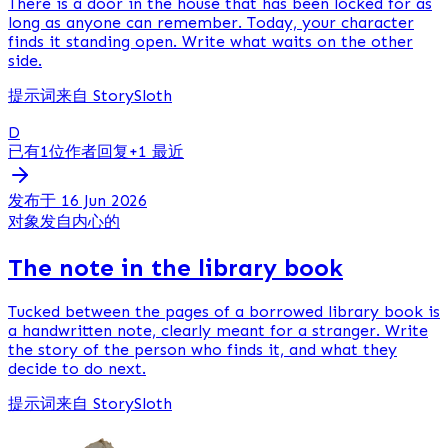
There is a door in the house that has been locked for as
long as anyone can remember. Today, your character
finds it standing open. Write what waits on the other
side.
提示词来自 StorySloth
D
已有1位作者回复
+1 最近
发布于 16 Jun 2026
对象
发自内心的
The note in the library book
Tucked between the pages of a borrowed library book is
a handwritten note, clearly meant for a stranger. Write
the story of the person who finds it, and what they
decide to do next.
提示词来自 StorySloth