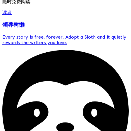
随时免费阅读
读者
领养树懒
Every story is
free, forever
. Adopt a Sloth and it quietly
rewards the writers you love.