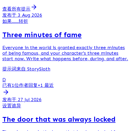
查看所有提示
发布于 3 Aug 2026
如果……
转折
Three minutes of fame
Everyone in the world is granted exactly three minutes
of being famous, and your character's three minutes
start now. Write what happens before, during, and after.
提示词来自 StorySloth
D
已有1位作者回复
+1 最近
发布于 27 Jul 2026
设置
诡异
The door that was always locked