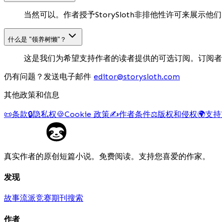
当然可以。作者授予StorySloth非排他性许可来展
什么是 "领养树懒"？
这是我们为希望支持作者的读者提供的可选订阅。订阅者
仍有问题？发送电子邮件
editor@storysloth.com
其他政策和信息
📜
条款
🔒
隐私权
🍪
Cookie 政策
✍️
作者条件
⚖️
版权和侵权
🌍
支持
真实作者的原创短篇小说。免费阅读。支持您喜爱的作家。
发现
故事
流派
竞赛
期刊
搜索
作者