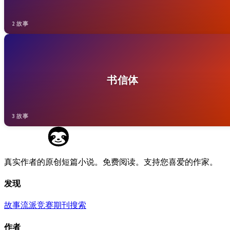
2 故事
书信体
3 故事
真实作者的原创短篇小说。免费阅读。支持您喜爱的作家。
发现
故事
流派
竞赛
期刊
搜索
作者