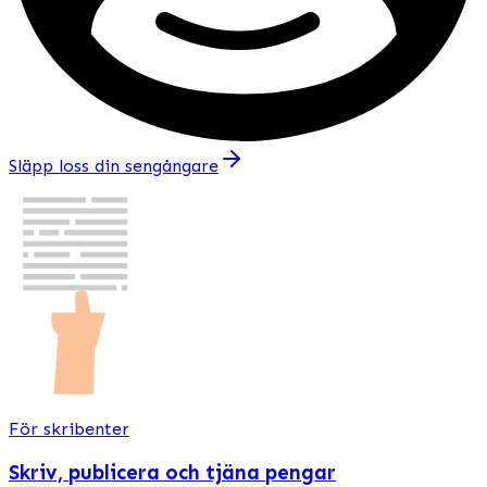
Släpp loss din sengångare
För skribenter
Skriv, publicera och tjäna pengar