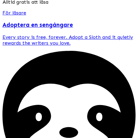
Alltid gratis att läsa
För läsare
Adoptera en sengångare
Every story is
free, forever
. Adopt a Sloth and it quietly
rewards the writers you love.