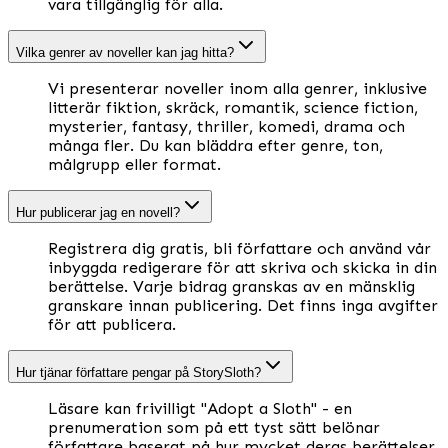
vara tillgänglig för alla.
Vilka genrer av noveller kan jag hitta?
Vi presenterar noveller inom alla genrer, inklusive
litterär fiktion, skräck, romantik, science fiction,
mysterier, fantasy, thriller, komedi, drama och
många fler. Du kan bläddra efter genre, ton,
målgrupp eller format.
Hur publicerar jag en novell?
Registrera dig gratis, bli författare och använd vår
inbyggda redigerare för att skriva och skicka in din
berättelse. Varje bidrag granskas av en mänsklig
granskare innan publicering. Det finns inga avgifter
för att publicera.
Hur tjänar författare pengar på StorySloth?
Läsare kan frivilligt "Adopt a Sloth" - en
prenumeration som på ett tyst sätt belönar
författare baserat på hur mycket deras berättelser