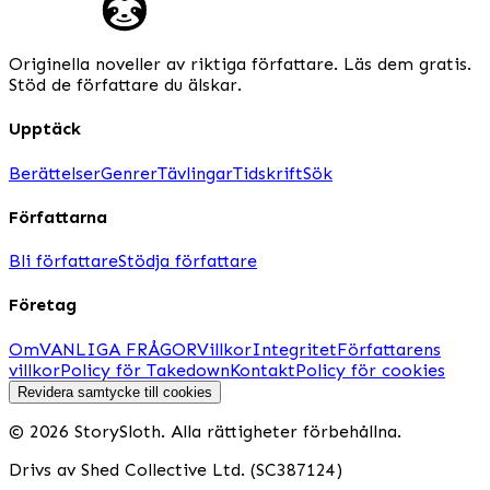
Originella noveller av riktiga författare. Läs dem gratis.
Stöd de författare du älskar.
Upptäck
Berättelser
Genrer
Tävlingar
Tidskrift
Sök
Författarna
Bli författare
Stödja författare
Företag
Om
VANLIGA FRÅGOR
Villkor
Integritet
Författarens
villkor
Policy för Takedown
Kontakt
Policy för cookies
Revidera samtycke till cookies
© 2026 StorySloth. Alla rättigheter förbehållna.
Drivs av Shed Collective Ltd. (SC387124)