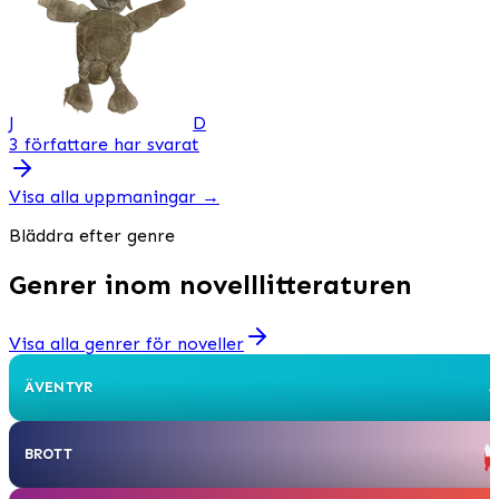
J
D
3 författare har svarat
Visa alla uppmaningar
→
Bläddra efter genre
Genrer inom novelllitteraturen
Visa alla genrer för noveller
ÄVENTYR
BROTT