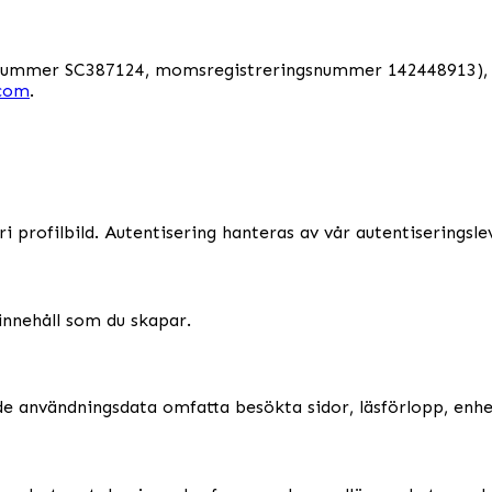
ummer SC387124, momsregistreringsnummer 142448913), Int
.com
.
i profilbild. Autentisering hanteras av vår autentiseringslev
innehåll som du skapar.
e användningsdata omfatta besökta sidor, läsförlopp, enhet