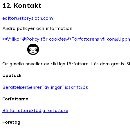
12. Kontakt
editor@storysloth.com
Andra policyer och information
📜
Villkor
🍪
Policy för cookies
✍️
Författarens villkor
⚖️
Upph
Originella noveller av riktiga författare. Läs dem gratis. S
Upptäck
Berättelser
Genrer
Tävlingar
Tidskrift
Sök
Författarna
Bli författare
Stödja författare
Företag