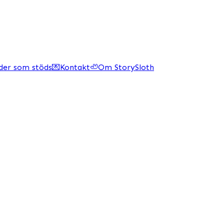
der som stöds
💌
Kontakt
🦥
Om StorySloth