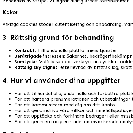
Behandlas av Stripe. Vi lagrar aldrig kreditkortsnummer 
Kakor
Viktiga cookies stöder autentisering och onboarding. Val
3. Rättslig grund för behandling
Kontrakt:
Tillhandahålla plattformens tjänster.
Berättigade intressen:
Säkerhet, bedrägeribekämpn
Samtycke:
Valfria supportverktyg, analytiska cooki
Rättslig skyldighet:
efterlevnad av brittisk lag, skatt
4. Hur vi använder dina uppgifter
För att tillhandahålla, underhålla och förbättra plat
För att hantera prenumerationer och utbetalningar ti
För att kommunicera med dig om ditt konto
För att genomdriva våra villkor och innehållspolicye
För att upptäcka och förhindra bedrägeri eller miss
För att generera aggregerade, anonymiserade analy