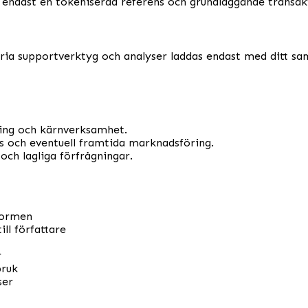
- endast en tokeniserad referens och grundläggande transa
fria supportverktyg och analyser laddas endast med ditt sa
ing och kärnverksamhet.
es och eventuell framtida marknadsföring.
 och lagliga förfrågningar.
tformen
ll författare
r
bruk
ser