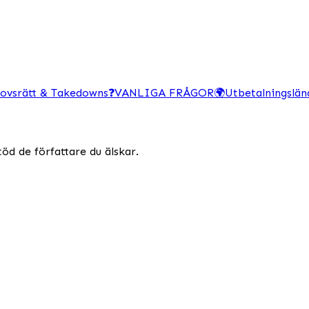
ovsrätt & Takedowns
❓
VANLIGA FRÅGOR
🌍
Utbetalningslän
töd de författare du älskar.