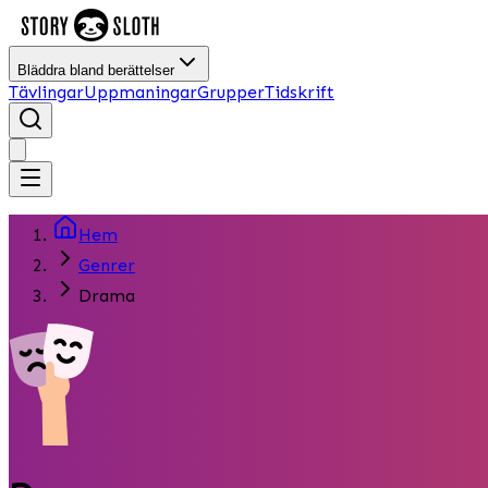
Bläddra bland berättelser
Tävlingar
Uppmaningar
Grupper
Tidskrift
Hem
Genrer
Drama