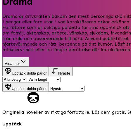
Drama
Drama är drivkraften bakom den mest personliga skönlitter
i pengar eller fara utan i vad karaktärerna orkar erkänna.
Författare som är duktiga på detta får små ögonblick att 
om familj, äktenskap, arbete, vänskap, sjukdom, invandrin
från mild och observerande till hård. Använd publikfiltret 
hjärtevärmande och rått, beroende på ditt humör. Läsfiltre
minuters snutt eller en längre berättelse där karaktärerna
Visa mer
Upptäck dolda pärlor
Nyaste
Upptäck dolda pärlor
Originella noveller av riktiga författare. Läs dem gratis. S
Upptäck