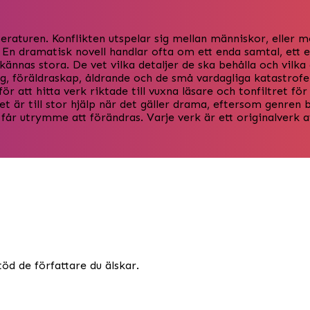
aturen. Konflikten utspelar sig mellan människor, eller mel
 En dramatisk novell handlar ofta om ett enda samtal, ett e
kännas stora. De vet vilka detaljer de ska behålla och vilk
g, föräldraskap, åldrande och de små vardagliga katastrofer
för att hitta verk riktade till vuxna läsare och tonfiltret f
t är till stor hjälp när det gäller drama, eftersom genren 
 får utrymme att förändras. Varje verk är ett originalverk 
töd de författare du älskar.