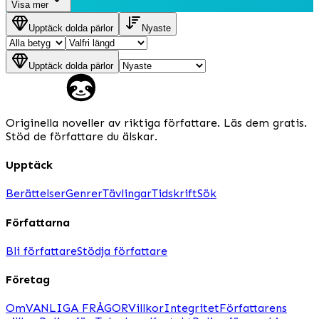
Visa mer
Upptäck dolda pärlor
Nyaste
Upptäck dolda pärlor
Originella noveller av riktiga författare. Läs dem gratis.
Stöd de författare du älskar.
Upptäck
Berättelser
Genrer
Tävlingar
Tidskrift
Sök
Författarna
Bli författare
Stödja författare
Företag
Om
VANLIGA FRÅGOR
Villkor
Integritet
Författarens