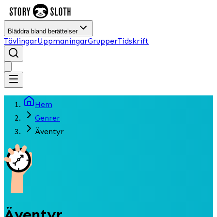
Bläddra bland berättelser
Tävlingar
Uppmaningar
Grupper
Tidskrift
Hem
Genrer
Äventyr
Äventyr