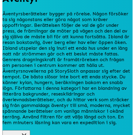
Äventyrsberättelser bygger på rörelse. Någon försöker
ta sig någonstans eller göra något som kräver
uppoffringar. Berättelsen följer de val de gör under
press, de främlingar de möter på vägen och den del av
sig själva de måste bli för att kunna fortsätta. Ibland är
resan bokstavlig, över berg eller hav eller öppen öken.
Ibland utspelar den sig inuti ett enda hus under en lång
natt när strömmen går och ett beslut måste fattas.
Genrens dragningskraft är framåtrörelsen och frågan
om personen i centrum kommer att hålla ut.
Äventyrsnovellerna på StorySloth anpassar sig efter det
tempot. De bästa slösar inte bort ett enda stycke. Du
känner kylan, hungern, beräkningen bakom en snabb
lögn. Författarna i denna kategori har en blandning av
litterära bakgrunder, reseskildringar och
överlevnadsberättelser, och du hittar verk som sträcker
sig från gammaldags äventyr till små, moderna, mycket
spännande berättelser om vanliga människor i okänd
terräng. Använd filtren för att välja längd och ton. En
fem minuters läsning kan vara en expedition i sig.