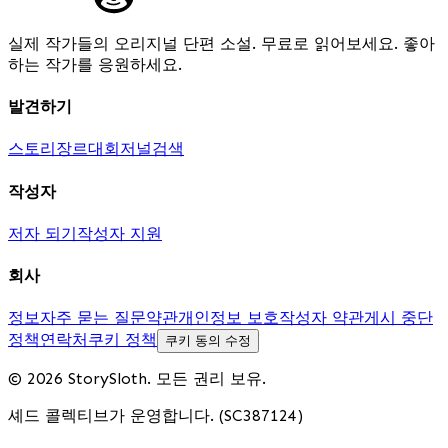
실제 작가들의 오리지널 단편 소설. 무료로 읽어보세요. 좋아
하는 작가를 응원하세요.
발견하기
스토리
장르
대회
저널
검색
작성자
저자 되기
작성자 지원
회사
정보
자주 묻는 질문
약관
개인정보 보호
작성자 약관
게시 중단
정책
연락처
쿠키 정책
쿠키 동의 수정
© 2026 StorySloth. 모든 권리 보유.
셰드 콜렉티브가 운영합니다. (SC387124)