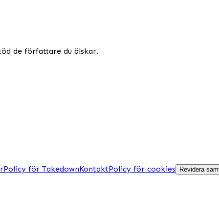
töd de författare du älskar.
r
Policy för Takedown
Kontakt
Policy för cookies
Revidera samt