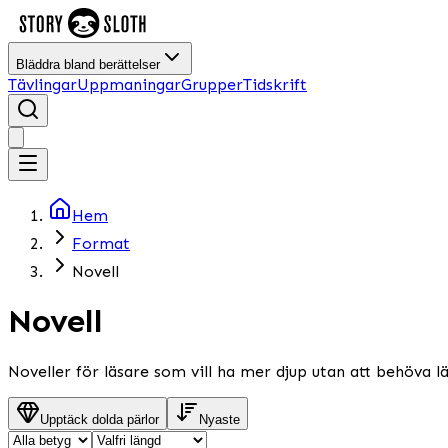
Bläddra bland berättelser
Tävlingar
Uppmaningar
Grupper
Tidskrift
Hem
Format
Novell
Novell
Noveller för läsare som vill ha mer djup utan att behöva l
Upptäck dolda pärlor
Nyaste