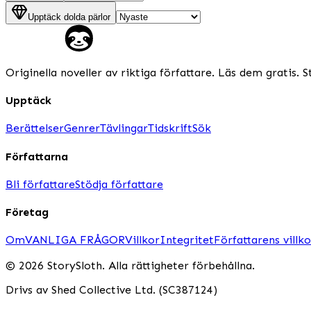
Upptäck dolda pärlor
Originella noveller av riktiga författare. Läs dem gratis. S
Upptäck
Berättelser
Genrer
Tävlingar
Tidskrift
Sök
Författarna
Bli författare
Stödja författare
Företag
Om
VANLIGA FRÅGOR
Villkor
Integritet
Författarens villko
© 2026 StorySloth. Alla rättigheter förbehållna.
Drivs av Shed Collective Ltd. (SC387124)