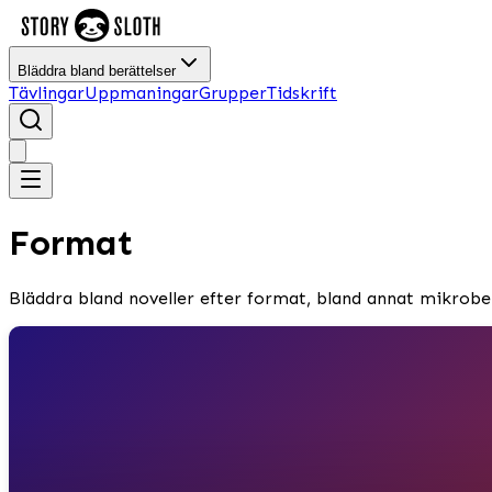
Bläddra bland berättelser
Tävlingar
Uppmaningar
Grupper
Tidskrift
Format
Bläddra bland noveller efter format, bland annat mikrober