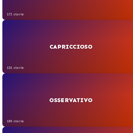
172 storie
CAPRICCIOSO
151 storie
OSSERVATIVO
188 storie