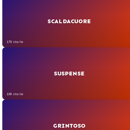
SCALDACUORE
178 storie
SUSPENSE
108 storie
GRINTOSO