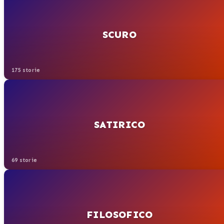
SCURO
175 storie
SATIRICO
69 storie
FILOSOFICO