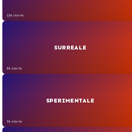
136 storie
SURREALE
86 storie
SPERIMENTALE
36 storie