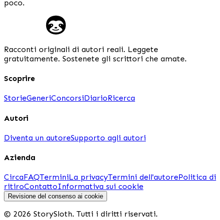
poco.
Racconti originali di autori reali. Leggete
gratuitamente. Sostenete gli scrittori che amate.
Scoprire
Storie
Generi
Concorsi
Diario
Ricerca
Autori
Diventa un autore
Supporto agli autori
Azienda
Circa
FAQ
Termini
La privacy
Termini dell'autore
Politica di
ritiro
Contatto
Informativa sui cookie
Revisione del consenso ai cookie
© 2026 StorySloth. Tutti i diritti riservati.