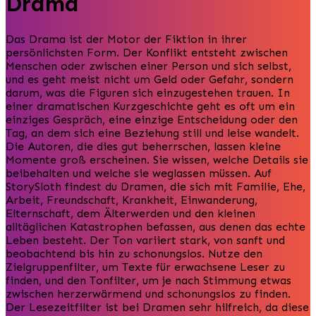
Drama
Das Drama ist der Motor der Fiktion in ihrer
persönlichsten Form. Der Konflikt entsteht zwischen
Menschen oder zwischen einer Person und sich selbst,
und es geht meist nicht um Geld oder Gefahr, sondern
darum, was die Figuren sich einzugestehen trauen. In
einer dramatischen Kurzgeschichte geht es oft um ein
einziges Gespräch, eine einzige Entscheidung oder den
Tag, an dem sich eine Beziehung still und leise wandelt.
Die Autoren, die dies gut beherrschen, lassen kleine
Momente groß erscheinen. Sie wissen, welche Details sie
beibehalten und welche sie weglassen müssen. Auf
StorySloth findest du Dramen, die sich mit Familie, Ehe,
Arbeit, Freundschaft, Krankheit, Einwanderung,
Elternschaft, dem Älterwerden und den kleinen
alltäglichen Katastrophen befassen, aus denen das echte
Leben besteht. Der Ton variiert stark, von sanft und
beobachtend bis hin zu schonungslos. Nutze den
Zielgruppenfilter, um Texte für erwachsene Leser zu
finden, und den Tonfilter, um je nach Stimmung etwas
zwischen herzerwärmend und schonungslos zu finden.
Der Lesezeitfilter ist bei Dramen sehr hilfreich, da diese