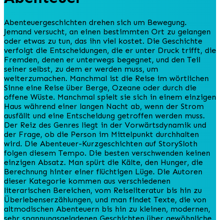
Abenteuergeschichten drehen sich um Bewegung.
Jemand versucht, an einen bestimmten Ort zu gelangen
oder etwas zu tun, das ihn viel kostet. Die Geschichte
verfolgt die Entscheidungen, die er unter Druck trifft, die
Fremden, denen er unterwegs begegnet, und den Teil
seiner selbst, zu dem er werden muss, um
weiterzumachen. Manchmal ist die Reise im wörtlichen
Sinne eine Reise über Berge, Ozeane oder durch die
offene Wüste. Manchmal spielt sie sich in einem einzigen
Haus während einer langen Nacht ab, wenn der Strom
ausfällt und eine Entscheidung getroffen werden muss.
Der Reiz des Genres liegt in der Vorwärtsdynamik und
der Frage, ob die Person im Mittelpunkt durchhalten
wird. Die Abenteuer-Kurzgeschichten auf StorySloth
folgen diesem Tempo. Die besten verschwenden keinen
einzigen Absatz. Man spürt die Kälte, den Hunger, die
Berechnung hinter einer flüchtigen Lüge. Die Autoren
dieser Kategorie kommen aus verschiedenen
literarischen Bereichen, vom Reiseliteratur bis hin zu
Überlebenserzählungen, und man findet Texte, die von
altmodischen Abenteuern bis hin zu kleinen, modernen,
sehr spannungsgeladenen Geschichten über gewöhnliche