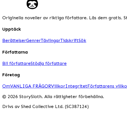
Originella noveller av riktiga författare. Läs dem gratis. S
Upptäck
Berättelser
Genrer
Tävlingar
Tidskrift
Sök
Författarna
Bli författare
Stödja författare
Företag
Om
VANLIGA FRÅGOR
Villkor
Integritet
Författarens villko
© 2026 StorySloth. Alla rättigheter förbehållna.
Drivs av Shed Collective Ltd. (SC387124)