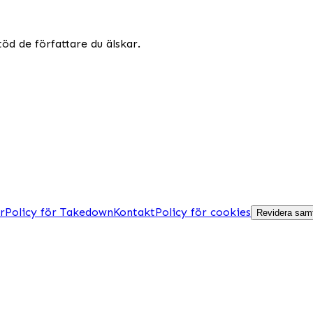
töd de författare du älskar.
r
Policy för Takedown
Kontakt
Policy för cookies
Revidera samt