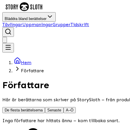
Bläddra bland berättelser
Tävlingar
Uppmaningar
Grupper
Tidskrift
Hem
Författare
Författare
Här är berättarna som skriver på StorySloth – från produk
De flesta berättelserna
Senaste
A–Ö
Inga författare har hittats ännu – kom tillbaka snart.