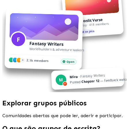
Moonlit Verse
M
Poetry · 418 members
Request to join
F
Fantasy Writers
Worldbuilders & adventure seekers
+
2.1k members
Open
· Fantasy Writers
Mira
— feedback welc
M
Chapter 12
Posted
Explorar grupos públicos
Comunidades abertas que pode ler, aderir e participar.
O que são grupos de escrita?