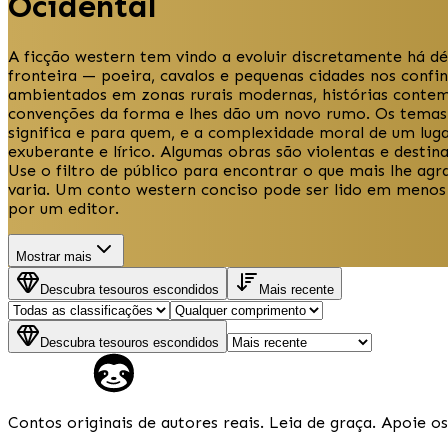
Ocidental
A ficção western tem vindo a evoluir discretamente há d
fronteira — poeira, cavalos e pequenas cidades nos conf
ambientados em zonas rurais modernas, histórias contemp
convenções da forma e lhes dão um novo rumo. Os temas na
significa e para quem, e a complexidade moral de um luga
exuberante e lírico. Algumas obras são violentas e desti
Use o filtro de público para encontrar o que mais lhe agr
varia. Um conto western conciso pode ser lido em menos
por um editor.
Mostrar mais
Descubra tesouros escondidos
Mais recente
Descubra tesouros escondidos
Contos originais de autores reais. Leia de graça. Apoie os