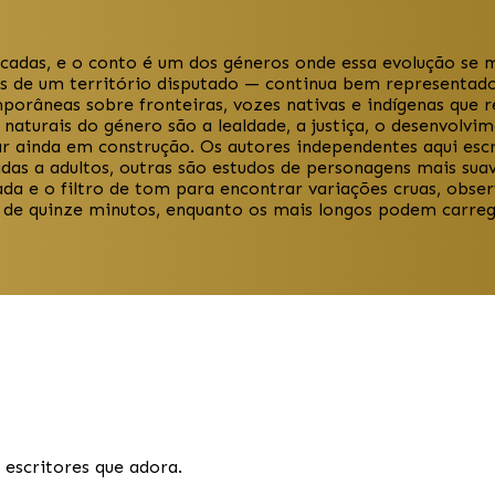
écadas, e o conto é um dos géneros onde essa evolução se m
ins de um território disputado — continua bem representa
orâneas sobre fronteiras, vozes nativas e indígenas que r
turais do género são a lealdade, a justiça, o desenvolvime
r ainda em construção. Os autores independentes aqui escr
nadas a adultos, outras são estudos de personagens mais su
ada e o filtro de tom para encontrar variações cruas, obse
 de quinze minutos, enquanto os mais longos podem carre
 escritores que adora.