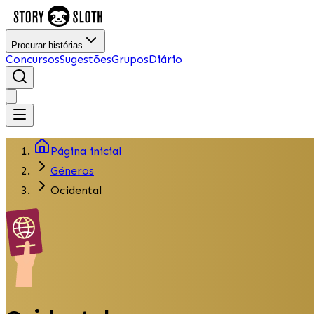
Procurar histórias
Concursos
Sugestões
Grupos
Diário
Página inicial
Géneros
Ocidental