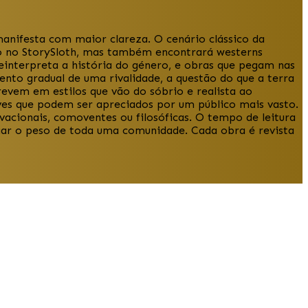
anifesta com maior clareza. O cenário clássico da
do no StorySloth, mas também encontrará westerns
einterpreta a história do género, e obras que pegam nas
nto gradual de uma rivalidade, a questão do que a terra
evem em estilos que vão do sóbrio e realista ao
aves que podem ser apreciados por um público mais vasto.
rvacionais, comoventes ou filosóficas. O tempo de leitura
gar o peso de toda uma comunidade. Cada obra é revista