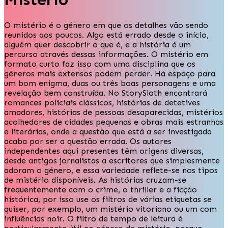
O mistério é o género em que os detalhes vão sendo
reunidos aos poucos. Algo está errado desde o início,
alguém quer descobrir o que é, e a história é um
percurso através dessas informações. O mistério em
formato curto faz isso com uma disciplina que os
géneros mais extensos podem perder. Há espaço para
um bom enigma, duas ou três boas personagens e uma
revelação bem construída. No StorySloth encontrará
romances policiais clássicos, histórias de detetives
amadores, histórias de pessoas desaparecidas, mistérios
acolhedores de cidades pequenas e obras mais estranhas
e literárias, onde a questão que está a ser investigada
acaba por ser a questão errada. Os autores
independentes aqui presentes têm origens diversas,
desde antigos jornalistas a escritores que simplesmente
adoram o género, e essa variedade reflete-se nos tipos
de mistério disponíveis. As histórias cruzam-se
frequentemente com o crime, o thriller e a ficção
histórica, por isso use os filtros de várias etiquetas se
quiser, por exemplo, um mistério vitoriano ou um com
influências noir. O filtro de tempo de leitura é