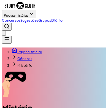
Procurar histórias
Concursos
Sugestões
Grupos
Diário
Página inicial
Géneros
Mistério
Mistério