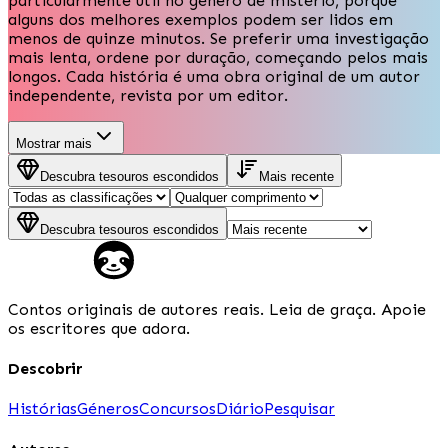
particularmente útil no género de mistério, porque
alguns dos melhores exemplos podem ser lidos em
menos de quinze minutos. Se preferir uma investigação
mais lenta, ordene por duração, começando pelos mais
longos. Cada história é uma obra original de um autor
independente, revista por um editor.
Mostrar mais
Descubra tesouros escondidos
Mais recente
Descubra tesouros escondidos
Contos originais de autores reais. Leia de graça. Apoie
os escritores que adora.
Descobrir
Histórias
Géneros
Concursos
Diário
Pesquisar