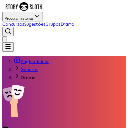
Procurar histórias
Concursos
Sugestões
Grupos
Diário
Página inicial
Géneros
Drama