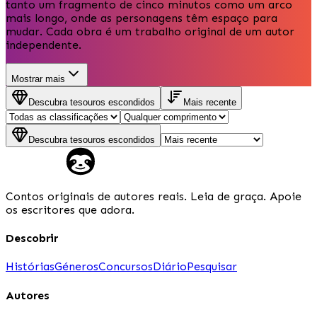
tanto um fragmento de cinco minutos como um arco
mais longo, onde as personagens têm espaço para
mudar. Cada obra é um trabalho original de um autor
independente.
Mostrar mais
Descubra tesouros escondidos
Mais recente
Descubra tesouros escondidos
Contos originais de autores reais. Leia de graça. Apoie
os escritores que adora.
Descobrir
Histórias
Géneros
Concursos
Diário
Pesquisar
Autores