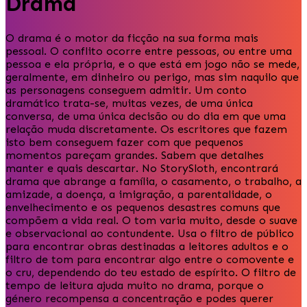
Drama
O drama é o motor da ficção na sua forma mais
pessoal. O conflito ocorre entre pessoas, ou entre uma
pessoa e ela própria, e o que está em jogo não se mede,
geralmente, em dinheiro ou perigo, mas sim naquilo que
as personagens conseguem admitir. Um conto
dramático trata-se, muitas vezes, de uma única
conversa, de uma única decisão ou do dia em que uma
relação muda discretamente. Os escritores que fazem
isto bem conseguem fazer com que pequenos
momentos pareçam grandes. Sabem que detalhes
manter e quais descartar. No StorySloth, encontrará
drama que abrange a família, o casamento, o trabalho, a
amizade, a doença, a imigração, a parentalidade, o
envelhecimento e os pequenos desastres comuns que
compõem a vida real. O tom varia muito, desde o suave
e observacional ao contundente. Usa o filtro de público
para encontrar obras destinadas a leitores adultos e o
filtro de tom para encontrar algo entre o comovente e
o cru, dependendo do teu estado de espírito. O filtro de
tempo de leitura ajuda muito no drama, porque o
género recompensa a concentração e podes querer