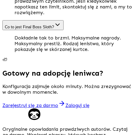
prawdziwym czytelnikom. Jeśli kiedykolwiek
napotkasz ten limit, skontaktuj się z nami, a my to
rozwiążemy.
Co to jest Final Boss Sloth?
Dokładnie tak to brzmi. Maksymalne nagrody.
Maksymalny prestiż. Rodzaj lenistwa, który
pokazuje się w skórzanej kurtce.
🦥
Gotowy na adopcję leniwca?
Konfiguracja zajmuje około minuty. Można zrezygnować
w dowolnym momencie.
Zarejestruj się za darmo
Zaloguj się
Oryginalne opowiadania prawdziwych autorów. Czytaj
za darmo. Wspieraj pisarzy, których kochasz.