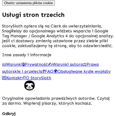
Otwórz ustawienia plików cookie
Usługi stron trzecich
StorySloth opiera się na Clerk do uwierzytelniania,
SnagRelay do opcjonalnego widżetu wsparcia i Google
Tag Manager / Google Analytics 4 do opcjonalnej analizy.
Jeśli ci dostawcy zmienią ustawione przez siebie pliki
cookie, zaktualizujemy tę stronę, aby to odzwierciedlić.
Inne zasady i informacje
📜
Warunki
🔒
Prywatność
✍️
Warunki autora
⚖️
Prawa
autorskie i przejęcia
❓
FAQ
🌍
Obsługiwane kraje wypłaty
💌
Kontakt
🦥
O StorySloth
Oryginalne opowiadania prawdziwych autorów. Czytaj
za darmo. Wspieraj pisarzy, których kochasz.
Odkryj