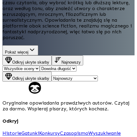
czasu czytania, aby wybrać krótką lub dłuższą lekturę,
oraz według tonu, aby znaleźć utwory o charakterze
wzruszającym, mrocznym, filozoficznym lub
surrealistycznym. Opowiadania te znajdują się na
platformie obok science fiction, realizmu magicznego i
fantastyki nadprzyrodzonej, więc łatwo się po nich
poruszać.
Pokaż więcej
Odkryj ukryte skarby
Najnowszy
Odkryj ukryte skarby
Oryginalne opowiadania prawdziwych autorów. Czytaj
za darmo. Wspieraj pisarzy, których kochasz.
Odkryj
Historie
Gatunki
Konkursy
Czasopismo
Wyszukiwanie