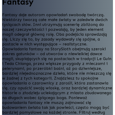
Fantasy
Fantasy daje autorom opowiadań swobodę twórczą.
Niektórzy tworzą całe małe światy w zaledwie dwóch
tysiącach słów. Inni utrzymują scenerię zbliżoną do
naszej rzeczywistości i pozwalają, by jeden element
magii odegrał główną rolę. Oba podejścia sprawdzają
się. Liczy się to, by zasady wydawały się spójne, a
postacie w nich występujące – realistyczne.
Opowiadania fantasy na StorySloth obejmują szeroki
zakres gatunków – od utworów o niewielkiej dawce
magii, skupiających się na postaciach w tradycji Le Guin
i Teda Chianga, przez większe przygody z mieczami i
pelerynami, po przeróbki baśni, aż po dziwniejsze,
bardziej niejednoznaczne dzieła, które nie mieszczą się
w żadnej z tych kategorii. Znajdziesz tu spokojne
opowiadania o czarownicy z zarośli, która zastanawia
się, czy opuścić swoją wioskę, oraz bardziej dynamiczne
historie o złodzieju uciekającym z miasta zbudowanego
na długach wobec śpiącego boga. Ponieważ
opowiadania fantasy nie muszą zajmować się
budowaniem świata tak jak powieści, często mogą być
bardziej pomysłowe na każdej stronie. Filtruj według