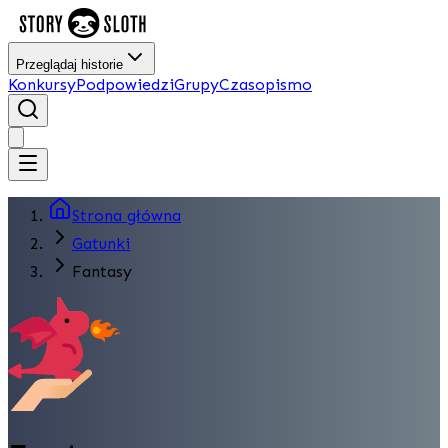
Przeglądaj historie
Konkursy
Podpowiedzi
Grupy
Czasopismo
Strona główna
Gatunki
Fantasy