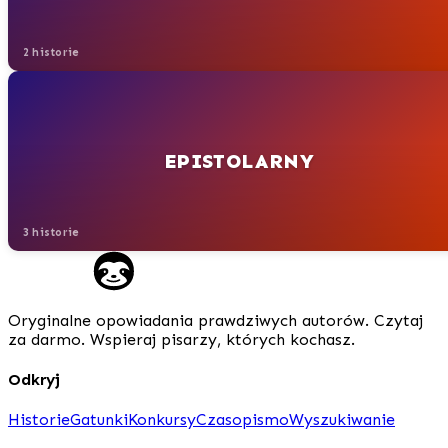
2 historie
EPISTOLARNY
3 historie
Oryginalne opowiadania prawdziwych autorów. Czytaj
za darmo. Wspieraj pisarzy, których kochasz.
Odkryj
Historie
Gatunki
Konkursy
Czasopismo
Wyszukiwanie