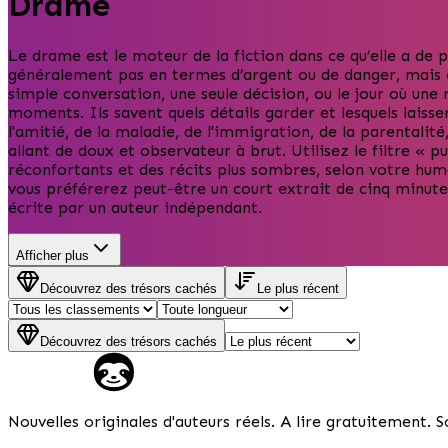
Drame
Le drame est le moteur de la fiction dans ce qu’elle a de 
généralement pas en termes d’argent ou de danger, mais e
simple conversation, une seule décision, ou le jour où une 
moments. Ils savent quels détails garder et lesquels laisse
l'amitié, de la maladie, de l'immigration, de la parentalit
allant de doux et observateur à brut. Utilisez le filtre « p
réconfortants et des récits plus sombres, selon votre hume
vous préférerez peut-être un court extrait de cinq minutes
écrite par un auteur indépendant.
Afficher plus
Découvrez des trésors cachés
Le plus récent
Découvrez des trésors cachés
Nouvelles originales d'auteurs réels. A lire gratuitement. 